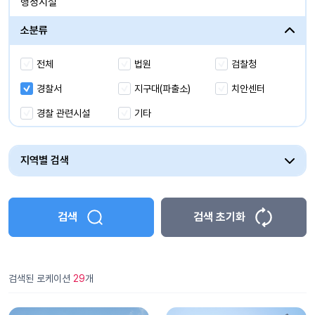
행정시설
해양/수상/항만
소분류
유휴시설
전체
법원
검찰청
경찰서
지구대(파출소)
치안센터
경찰 관련시설
기타
지역별 검색
검색
검색 초기화
검색된 로케이션
29
개