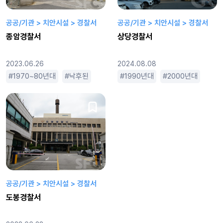
공공/기관 > 치안시설 > 경찰서
공공/기관 > 치안시설 > 경찰서
종암경찰서
상당경찰서
2023.06.26
2024.08.08
1970~80년대
낙후된
번화한
1990년대
수사물
2000년대
시끄러운
옛날
개
공공/기관 > 치안시설 > 경찰서
도봉경찰서