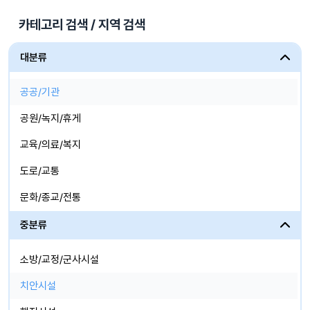
카테고리 검색 / 지역 검색
대분류
공공/기관
공원/녹지/휴게
교육/의료/복지
도로/교통
문화/종교/전통
산업시설
중분류
생활/체육/상업
소방/교정/군사시설
자연/도시/농,어촌
치안시설
주거/업무