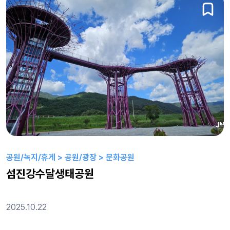
공원/녹지/휴게 > 공원/광장 > 문화공원
섬진강수달생태공원
2025.10.22