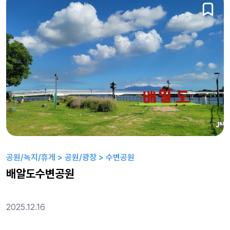
공원/녹지/휴게 > 공원/광장 > 수변공원
배알도수변공원
2025.12.16