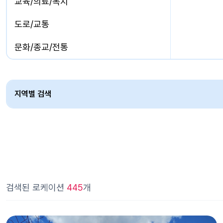
교육/의료/복지
도로/교통
문화/종교/전통
산업시설
생활/체육/상업
지역별 검색
자연/도시/농,어촌
주거/업무
해양/수상/항만
유휴시설
검색된 로케이션
445
개