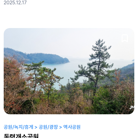
2025.12.17
공원/녹지/휴게 > 공원/광장 > 역사공원
동령개소공원