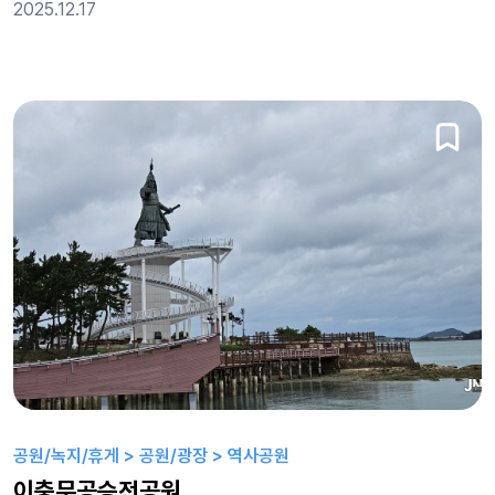
2025.12.17
공원/녹지/휴게 > 공원/광장 > 역사공원
이충무공승전공원