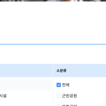
소분류
전체
시설
근린공원