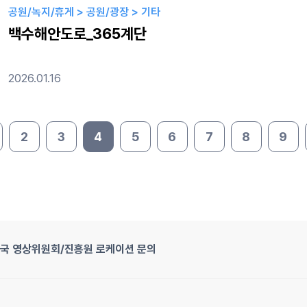
공원/녹지/휴게 > 공원/광장 > 기타
백수해안도로_365계단
2026.01.16
2
3
4
5
6
7
8
9
지
국 영상위원회/진흥원 로케이션 문의