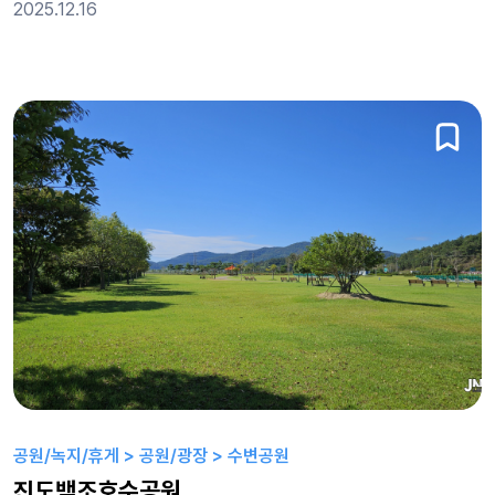
2025.12.16
공원/녹지/휴게 > 공원/광장 > 수변공원
진도백조호수공원