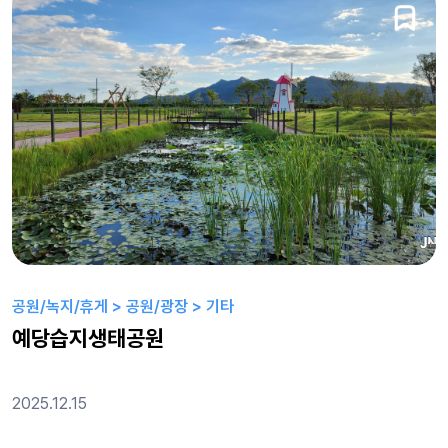
공원/녹지/휴게 > 공원/광장 > 기타
예당습지생태공원
2025.12.15