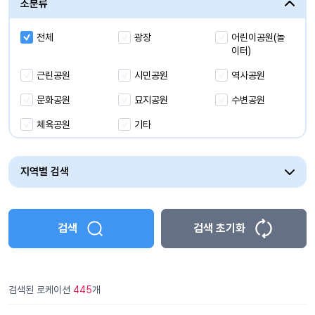
소분류
해양/수상/항만
전체
광장
어린이공원(놀
유휴시설
이터)
근린공원
시민공원
역사공원
문화공원
묘지공원
수변공원
체육공원
기타
지역별 검색
검색
검색 초기화
검색된 로케이션
445
개