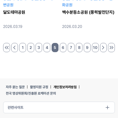
변공원
화공원
달도테마공원
백수분등소공원 (풍력발전단지)
2026.03.19
2026.03.20
1
2
3
4
5
6
7
8
9
10
처음 페이지
이전 페이지
다음 페이
마지
자주 묻는 질문
촬영지원 규정
개인정보처리방침
전국 영상위원회/진흥원 로케이션 문의