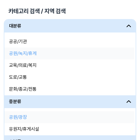
카테고리 검색 / 지역 검색
대분류
공공/기관
공원/녹지/휴게
교육/의료/복지
도로/교통
문화/종교/전통
산업시설
중분류
생활/체육/상업
공원/광장
자연/도시/농,어촌
유원지/휴게시설
주거/업무