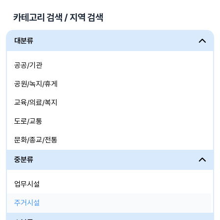
카테고리 검색 / 지역 검색
대분류
공공/기관
공원/녹지/휴게
교육/의료/복지
도로/교통
문화/종교/전통
산업시설
중분류
생활/체육/상업
업무시설
자연/도시/농,어촌
주거시설
주거/업무