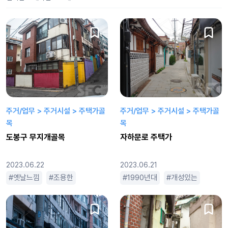
주거/업무 > 주거시설 > 주택가골
주거/업무 > 주거시설 > 주택가골
목
목
도봉구 무지개골목
자하문로 주택가
2023.06.22
2023.06.21
옛날느낌
조용한
한적한
1990년대
개성있는
뉴트