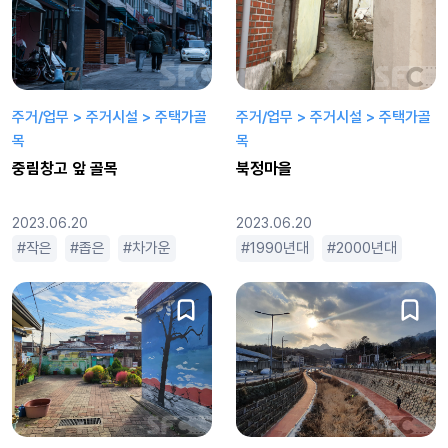
주거/업무 > 주거시설 > 주택가골
주거/업무 > 주거시설 > 주택가골
목
목
중림창고 앞 골목
북정마을
2023.06.20
2023.06.20
작은
좁은
차가운
1990년대
2000년대
20