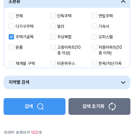
소분류
해양/수상/항만
전체
단독주택
연립주택
유휴시설
다가구주택
빌라
기숙사
주택가골목
주상복합
오피스텔
원룸
고층아파트(10
저층아파트(10
층 이상)
층 이하)
재개발 구역
타운하우스
한옥/적산가옥
옥탑방
산동네/달동네
탄광촌
지역별 검색
마을(벽화마을
기타
등)
검색
검색 초기화
검색된 로케이션
102
개