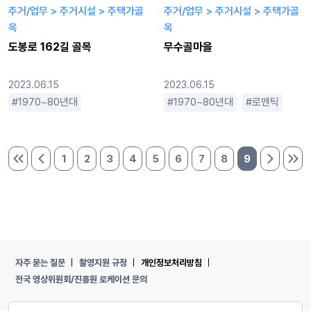
주거/업무 > 주거시설 > 주택가골
주거/업무 > 주거시설 > 주택가골
목
목
도봉로 162길 골목
무수골마을
2023.06.15
2023.06.15
1970~80년대
1990년대
따뜻한
1970~80년대
로맨틱
조용한
로맨틱
좁
옛
1
2
3
4
5
6
7
8
9
처음 페이지
이전 페이지
다음 페이
마지
자주 묻는 질문
촬영지원 규정
개인정보처리방침
전국 영상위원회/진흥원 로케이션 문의