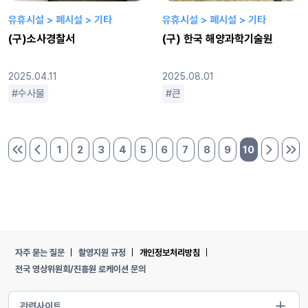
유휴시설 > 폐시설 > 기타
유휴시설 > 폐시설 > 기타
(구)소사경찰서
(구) 한국 해양과학기술원
2025.04.11
2025.08.01
수사물
큰
1
2
3
4
5
6
7
8
9
10
처음 페이지
이전 페이지
다음 페이
마지
자주 묻는 질문
촬영지원 규정
개인정보처리방침
전국 영상위원회/진흥원 로케이션 문의