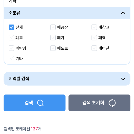
기타
해양/수상/항만
소분류
유휴시설
전체
폐공장
폐창고
폐교
폐가
폐역
폐탄광
폐도로
폐터널
기타
지역별 검색
검색
검색 초기화
검색된 로케이션
137
개