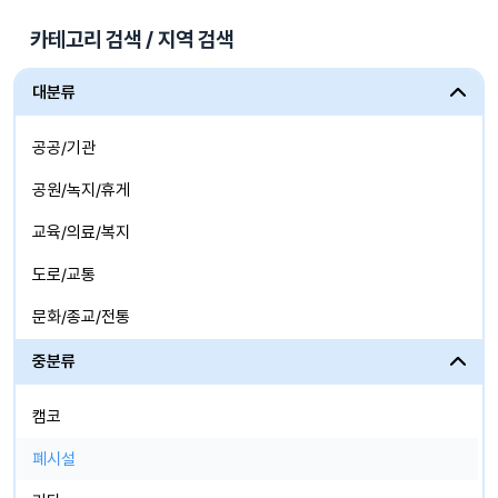
카테고리 검색 / 지역 검색
대분류
공공/기관
공원/녹지/휴게
교육/의료/복지
도로/교통
문화/종교/전통
산업시설
중분류
생활/체육/상업
캠코
자연/도시/농,어촌
폐시설
주거/업무