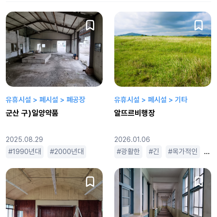
유휴시설 > 폐시설 > 폐공장
유휴시설 > 폐시설 > 기타
군산 구)일양약품
알뜨르비행장
2025.08.29
2026.01.06
1990년대
2000년대
낙후된
광활한
넓은
긴
옛날느낌
목가적인
오래된
범