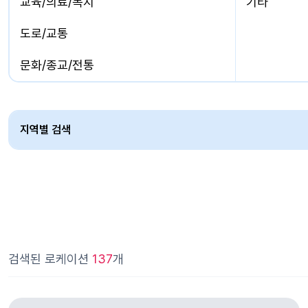
교육/의료/복지
기타
도로/교통
문화/종교/전통
산업시설
생활/체육/상업
지역별 검색
자연/도시/농,어촌
주거/업무
해양/수상/항만
유휴시설
검색된 로케이션
137
개