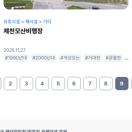
유휴시설 > 폐시설 > 기타
제천모산비행장
2025.11.27
은
1990년대
소박한
스릴러
2000년대
심플한
개성있는
옛날느낌
거대한
조용한
광활한
좁은
2
3
4
5
6
7
8
9
지
국 영상위원회/진흥원 로케이션 문의