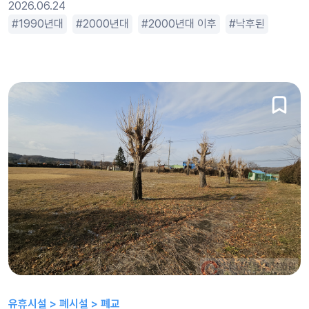
2026.06.24
대
1990년대
2000년대 이후
2000년대
개성있는
2000년대 이후
거대한
낙후된
낙후된
넓은
소박
유휴시설 > 폐시설 > 폐교