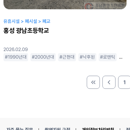
유휴시설 > 폐시설 > 폐교
홍성 광남초등학교
2026.02.09
1990년대
2000년대
근현대
낙후된
로맨틱
밝
1
처음 페이지
이전 페이
자주 묻는 질문
촬영지원 규정
개인정보처리방침
전