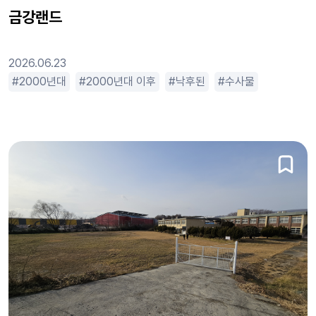
금강랜드
2026.06.23
2000년대
2000년대 이후
낙후된
수사물
스릴러