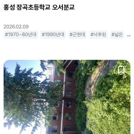
홍성 장곡초등학교 오서분교
2026.02.09
뜻한
1970~80년대
레트로
밝은
1990년대
범죄물
근현대
복잡한
낙후된
수사물
넓은
스릴러