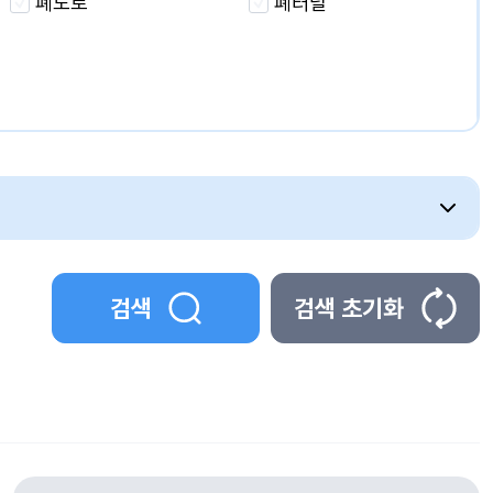
폐도로
폐터널
검색
검색 초기화