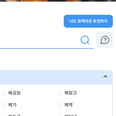
나도 로케이션 추천하기
폐공장
폐창고
폐가
폐역