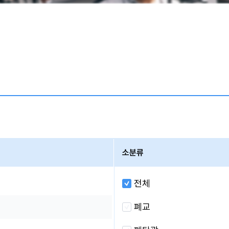
소분류
전체
폐교