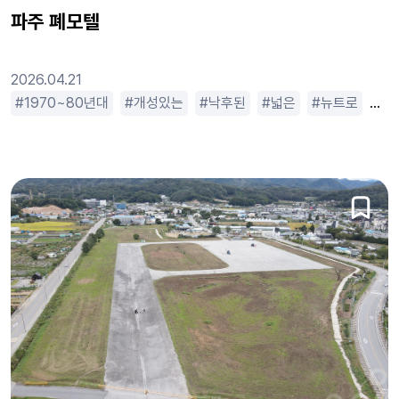
파주 폐모텔
2026.04.21
옛날느낌
1970~80년대
오래된
개성있는
작은
조용한
낙후된
한적한
넓은
뉴트로
따