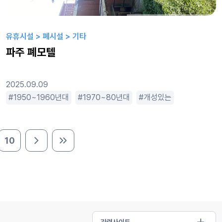
유휴시설 > 폐시설 > 기타
파주 폐모텔
2025.09.09
낙후된
한적한
1950~1960년대
스릴러
호러
휴먼드라마
액션물
1970~80년대
옛날느낌
오래된
개성있는
차가운
거대한
추
10
다음 페이지
마지막 페이지