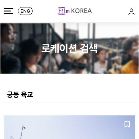
본문 바로가기
주메뉴 바로가기
ENG
로그
로케이션 검색
궁동 육교