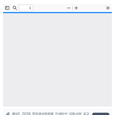
붙임1._2026_청주영상위원회_인센티브_지원사업_공고