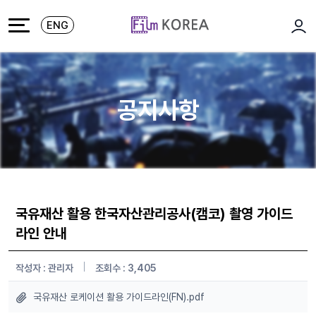
본문 바로가기
주메뉴 바로가기
ENG
로그
공지사항
국유재산 활용 한국자산관리공사(캠코) 촬영 가이드
라인 안내
작성자 : 관리자
조회수 : 3,405
국유재산 로케이션 활용 가이드라인(FN).pdf