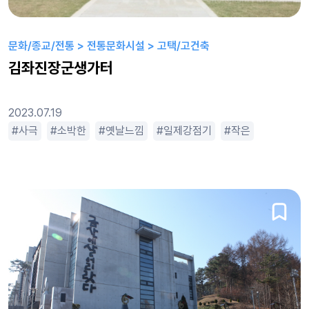
문화/종교/전통 > 전통문화시설 > 고택/고건축
김좌진장군생가터
2023.07.19
로맨틱
사극
소박한
아름다운
옛날느낌
전형적인
일제강점기
조용한
코미디
작은
조선시대
평범한