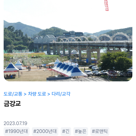
도로/교통 > 차량 도로 > 다리/교각
금강교
2023.07.19
로맨틱
1990년대
로맨틱한
2000년대
아기자기한
긴
옛날느낌
높은
로맨틱
휴먼드라마
범죄물