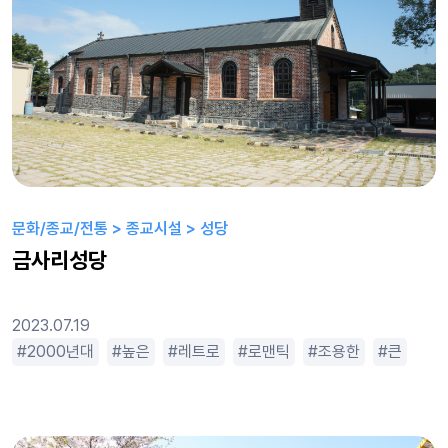
문화/종교/전통 > 종교시설 > 성당
금사리성당
2023.07.19
2000년대
높은
레트로
로맨틱
조용한
큰
평