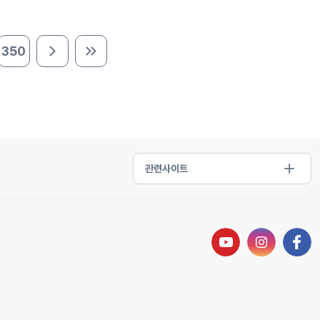
350
다음 페이지
마지막 페이지
유튜브 새창열기
인스타그램 새
페이스북