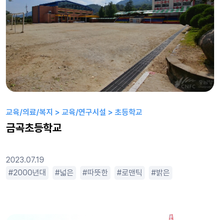
교육/의료/복지 > 교육/연구시설 > 초등학교
금곡초등학교
2023.07.19
범한
2000년대
한적한
휴먼드라마
넓은
따뜻한
로맨틱
밝은
시끄러운