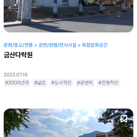
문화/종교/전통 > 공연/관람/전시시설 > 복합문화공간
금산다락원
2023.07.19
아기자기한
2000년대
아름다운
넓은
도시적인
조용한
큰
로맨틱
한적한
전형적인
휴먼드라마
큰