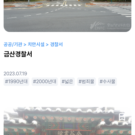
공공/기관 > 치안시설 > 경찰서
금산경찰서
2023.07.19
평범한
1990년대
휴먼드라마
2000년대
넓은
범죄물
수사물
스릴