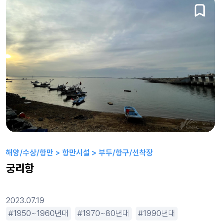
해양/수상/항만 > 항만시설 > 부두/항구/선착장
궁리항
2023.07.19
수사물
1950~1960년대
스릴러
시끄러운
1970~80년대
액션물
1990년대
추격
코미디
2000년
큰