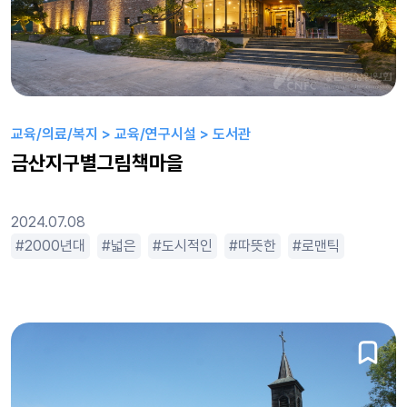
교육/의료/복지 > 교육/연구시설 > 도서관
금산지구별그림책마을
2024.07.08
2000년대
넓은
도시적인
따뜻한
로맨틱
밝은