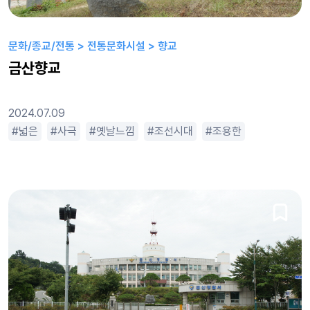
문화/종교/전통 > 전통문화시설 > 향교
금산향교
2024.07.09
한적한
조용한
넓은
사극
휴먼드라마
평범한
옛날느낌
한적한
조선시대
휴먼드라마
조용한
평범한