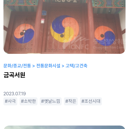
문화/종교/전통 > 전통문화시설 > 고택/고건축
금곡서원
2023.07.19
아기자기한
사극
소박한
전형적인
옛날느낌
평범한
작은
휴먼드라마
조선시대
조용한