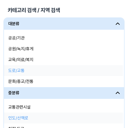
카테고리 검색 / 지역 검색
대분류
공공/기관
공원/녹지/휴게
교육/의료/복지
도로/교통
문화/종교/전통
산업시설
중분류
생활/체육/상업
교통관련시설
자연/도시/농,어촌
인도/산책로
주거/업무