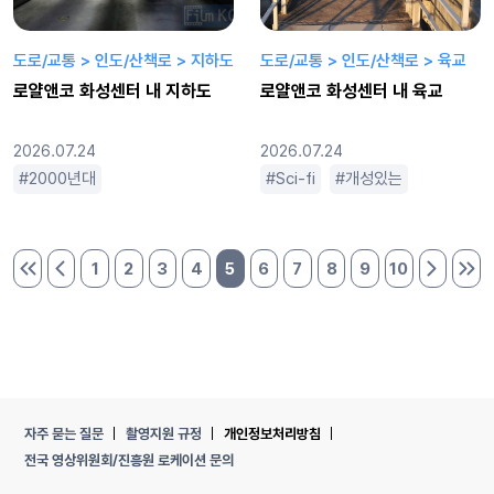
도로/교통 > 인도/산책로 > 지하도
도로/교통 > 인도/산책로 > 육교
로얄앤코 화성센터 내 지하도
로얄앤코 화성센터 내 육교
2026.07.24
2026.07.24
2000년대
2000년대 이후
개성있는
Sci-fi
근미래
개성있는
긴
광활한
넓은
1
2
3
4
5
6
7
8
9
10
처음 페이지
이전 페이지
다음 페이
마지
자주 묻는 질문
촬영지원 규정
개인정보처리방침
전국 영상위원회/진흥원 로케이션 문의