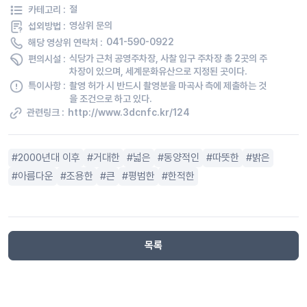
카테고리 :
절
섭외방법 :
영상위 문의
해당 영상위 연락처 :
041-590-0922
편의시설 :
식당가 근처 공영주차장, 사찰 입구 주차장 총 2곳의 주
차장이 있으며, 세계문화유산으로 지정된 곳이다.
특이사항 :
촬영 허가 시 반드시 촬영분을 마곡사 측에 제출하는 것
을 조건으로 하고 있다.
관련링크 :
http://www.3dcnfc.kr/124
2000년대 이후
거대한
넓은
동양적인
따뜻한
밝은
아름다운
조용한
큰
평범한
한적한
목록