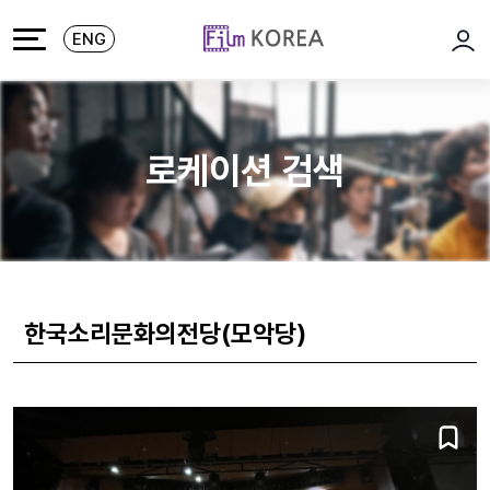
본문 바로가기
주메뉴 바로가기
ENG
로그
로케이션 검색
한국소리문화의전당(모악당)