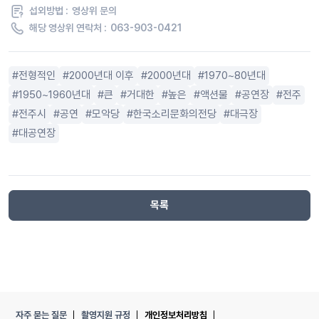
섭외방법 :
영상위 문의
해당 영상위 연락처 :
063-903-0421
전형적인
2000년대 이후
2000년대
1970~80년대
1950~1960년대
큰
거대한
높은
액션물
공연장
전주
전주시
공연
모악당
한국소리문화의전당
대극장
대공연장
목록
자주 묻는 질문
촬영지원 규정
개인정보처리방침